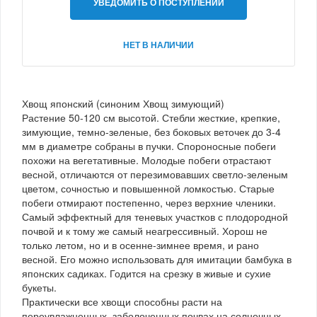
УВЕДОМИТЬ О ПОСТУПЛЕНИИ
НЕТ В НАЛИЧИИ
Хвощ японский (синоним Хвощ зимующий)
Растение 50-120 см высотой. Стебли жесткие, крепкие,
зимующие, темно-зеленые, без боковых веточек до 3-4
мм в диаметре собраны в пучки. Спороносные побеги
похожи на вегетативные. Молодые побеги отрастают
весной, отличаются от перезимовавших светло-зеленым
цветом, сочностью и повышенной ломкостью. Старые
побеги отмирают постепенно, через верхние членики.
Самый эффектный для теневых участков с плодородной
почвой и к тому же самый неагрессивный. Хорош не
только летом, но и в осенне-зимнее время, и рано
весной. Его можно использовать для имитации бамбука в
японских садиках. Годится на срезку в живые и сухие
букеты.
Практически все хвощи способны расти на
переувлажненных, заболоченных почвах на солнечных