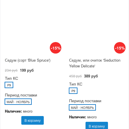
-15%
-15%
Седум (сорт 'Blue Spruce')
Седум, или очиток 'Seduction
Yellow Delicate'
199 руб
234 руб
389 руб
458 руб
Тип КС
Тип КС
P9
P9
Период поставки
Период поставки
МАЙ - НОЯБРЬ
МАЙ - НОЯБРЬ
Наличие:
много
Наличие:
много
В корзину
В корзину