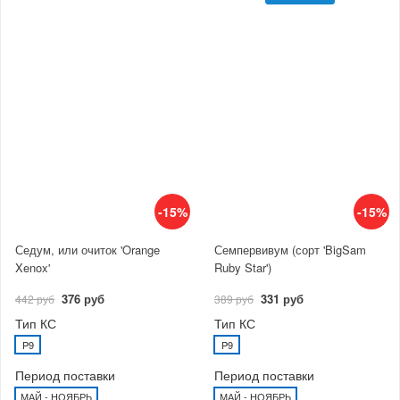
-15%
-15%
Седум, или очиток 'Orange
Семпервивум (сорт 'BigSam
Xenox'
Ruby Star')
376 руб
331 руб
442 руб
389 руб
Тип КС
Тип КС
P9
P9
Период поставки
Период поставки
МАЙ - НОЯБРЬ
МАЙ - НОЯБРЬ