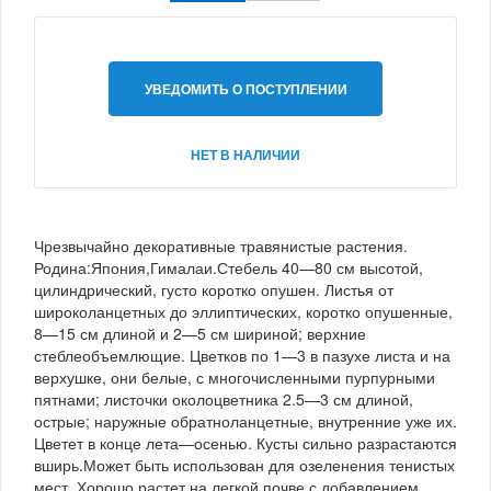
УВЕДОМИТЬ О ПОСТУПЛЕНИИ
НЕТ В НАЛИЧИИ
Чрезвычайно декоративные травянистые растения.
Родина:Япония,Гималаи.Стебель 40—80 см высотой,
цилиндрический, густо коротко опушен. Листья от
широколанцетных до эллиптических, коротко опушенные,
8—15 см длиной и 2—5 см шириной; верхние
стеблеобъемлющие. Цветков по 1—3 в пазухе листа и на
верхушке, они белые, с многочисленными пурпурными
пятнами; листочки околоцветника 2.5—3 см длиной,
острые; наружные обратноланцетные, внутренние уже их.
Цветет в конце лета—осенью. Кусты сильно разрастаются
вширь.Может быть использован для озеленения тенистых
мест. Хорошо растет на легкой почве с добавлением