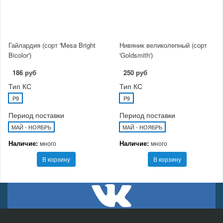
Гайлардия (сорт 'Mesa Bright
Нивяник великолепный (сорт
Bicolor')
'Goldsmith')
186 руб
250 руб
Тип КС
Тип КС
P9
P9
Период поставки
Период поставки
МАЙ - НОЯБРЬ
МАЙ - НОЯБРЬ
Наличие:
Наличие:
много
много
В корзину
В корзину