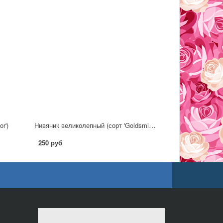
Нивяник великолепный (сорт 'Goldsmith')
r')
250 руб