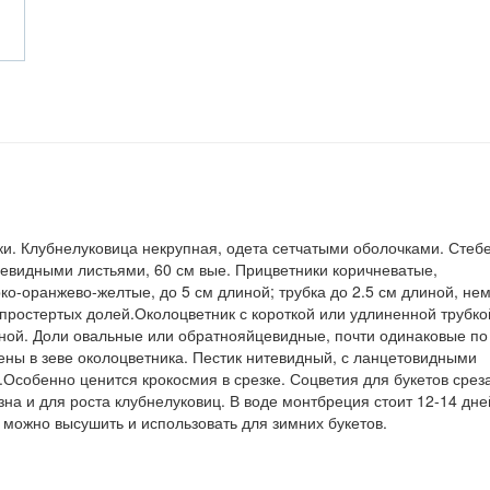
и. Клубнелуковица некрупная, одета сетчатыми оболочками. Стеб
евидными листьями, 60 см вые. Прицветники коричневатые,
рко-оранжево-желтые, до 5 см длиной; трубка до 2.5 см длиной, не
простертых долей.Околоцветник с короткой или удлиненной трубко
ой. Доли овальные или обратнояйцевидные, почти одинаковые по
ены в зеве околоцветника. Пестик нитевидный, с ланцетовидными
.Особенно ценится крокосмия в срезке. Соцветия для букетов срез
зна и для роста клубнелуковиц. В воде монтбреция стоит 12-14 дне
 можно высушить и использовать для зимних букетов.