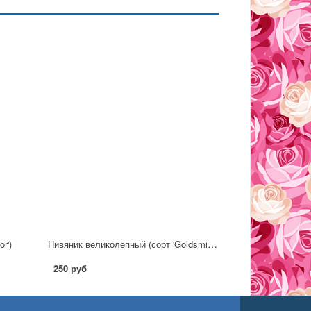
Нивяник великолепный (сорт 'Goldsmith')
r')
250 руб