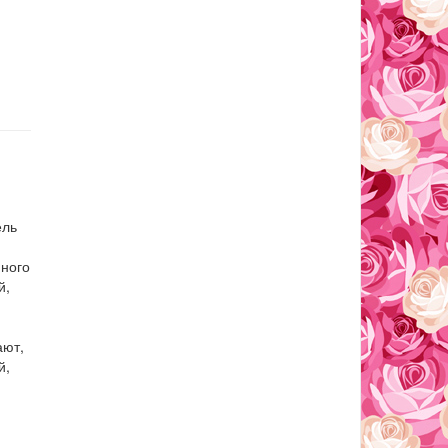
ель
много
й,
ают,
й,