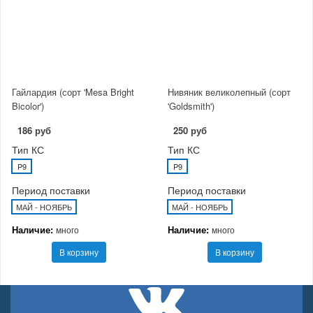
Гайлардия (сорт 'Mesa Bright
Нивяник великолепный (сорт
Bicolor')
'Goldsmith')
186 руб
250 руб
Тип КС
Тип КС
P9
P9
Период поставки
Период поставки
МАЙ - НОЯБРЬ
МАЙ - НОЯБРЬ
Наличие:
Наличие:
много
много
В корзину
В корзину