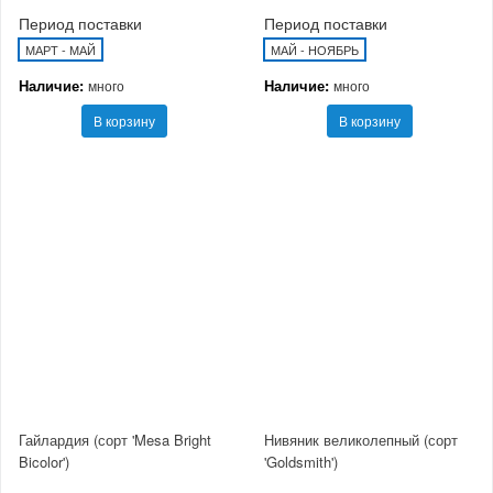
Период поставки
Период поставки
МАРТ - МАЙ
МАЙ - НОЯБРЬ
Наличие:
Наличие:
много
много
В корзину
В корзину
Гайлардия (сорт 'Mesa Bright
Нивяник великолепный (сорт
Bicolor')
'Goldsmith')