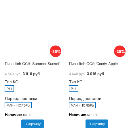
-35%
-35%
Пион Itoh GC® 'Summer Sunset'
Пион Itoh GC® 'Candy Apple'
3 016 руб
3 016 руб
4 640 руб
4 640 руб
Тип КС
Тип КС
P14
P14
Период поставки
Период поставки
МАЙ - НОЯБРЬ
МАЙ - НОЯБРЬ
Наличие:
Наличие:
мало
много
В корзину
В корзину