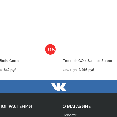
-35%
Bridal Grace'
Пион Itoh GC® 'Summer Sunset'
642 руб
3 016 руб
уб
4 640 руб
ЛОГ РАСТЕНИЙ
О МАГАЗИНЕ
Новости