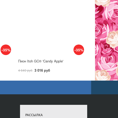
-35%
-35%
Пион Itoh GC® 'Candy Apple'
3 016 руб
4 640 руб
РАССЫЛКА