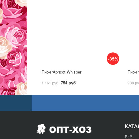
-35%
Пион 'Apricot Whisper'
Пион '
754 руб
1 161 руб
988 р
КАТА
Всё