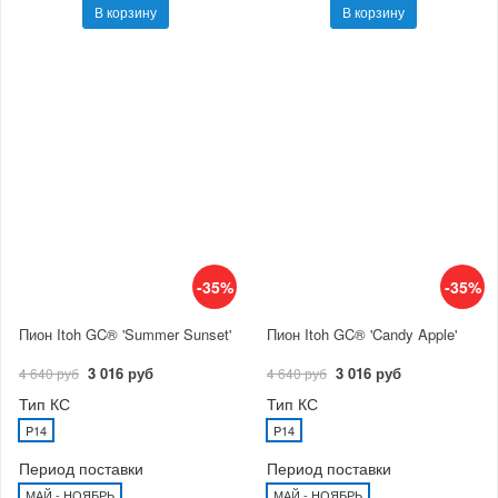
В корзину
В корзину
-35%
-35%
Пион Itoh GC® 'Summer Sunset'
Пион Itoh GC® 'Candy Apple'
3 016 руб
3 016 руб
4 640 руб
4 640 руб
Тип КС
Тип КС
P14
P14
Период поставки
Период поставки
МАЙ - НОЯБРЬ
МАЙ - НОЯБРЬ