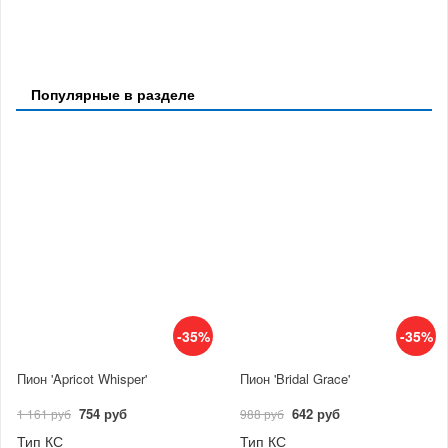
Популярные в разделе
-35%
-35%
Пион 'Apricot Whisper'
Пион 'Bridal Grace'
754 руб
642 руб
1 161 руб
988 руб
Тип КС
Тип КС