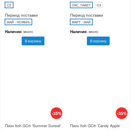
C2
ОКС, ПАКЕТ
C3
Период поставки
Период поставки
МАЙ - НОЯБРЬ
МАРТ - МАЙ
Наличие:
Наличие:
много
много
В корзину
В корзину
-35%
-35%
Пион Itoh GC® 'Summer Sunset'
Пион Itoh GC® 'Candy Apple'