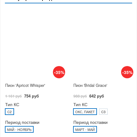
-35%
-35%
Пион 'Apricot Whisper'
Пион 'Bridal Grace'
754 руб
642 руб
1 161 руб
988 руб
Тип КС
Тип КС
C2
ОКС, ПАКЕТ
C3
Период поставки
Период поставки
МАЙ - НОЯБРЬ
МАРТ - МАЙ