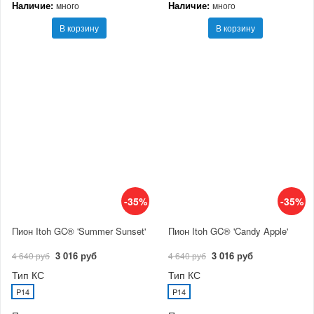
Наличие:
Наличие:
много
много
В корзину
В корзину
-35%
-35%
Пион Itoh GC® 'Summer Sunset'
Пион Itoh GC® 'Candy Apple'
3 016 руб
3 016 руб
4 640 руб
4 640 руб
Тип КС
Тип КС
P14
P14