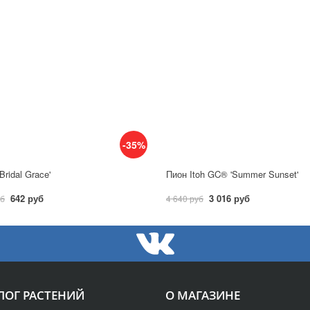
-35%
Bridal Grace'
Пион Itoh GC® 'Summer Sunset'
642 руб
3 016 руб
уб
4 640 руб
ЛОГ РАСТЕНИЙ
О МАГАЗИНЕ