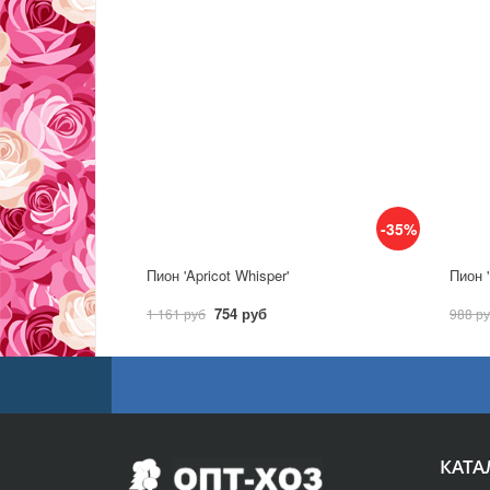
-35%
Пион 'Apricot Whisper'
Пион '
754 руб
1 161 руб
988 р
КАТА