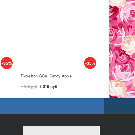
-35%
-35%
Пион Itoh GC® 'Candy Apple'
3 016 руб
4 640 руб