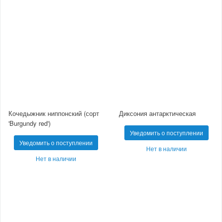
Кочедыжник ниппонский (сорт
Диксония антарктическая
'Burgundy red')
Уведомить о поступлении
Уведомить о поступлении
Нет в наличии
Нет в наличии