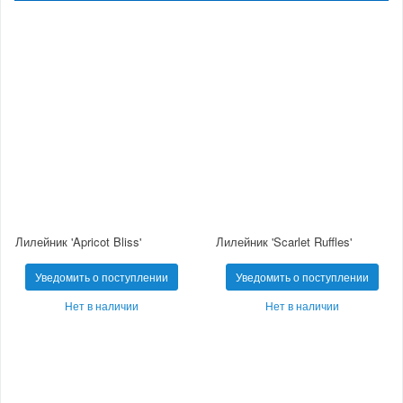
Лилейник 'Apricot Bliss'
Лилейник 'Scarlet Ruffles'
Уведомить о поступлении
Уведомить о поступлении
Нет в наличии
Нет в наличии