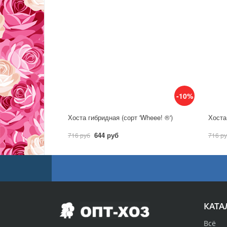
-10%
Хоста гибридная (сорт 'Wheee! ®')
Хоста 
644 руб
716 руб
716 р
КАТА
Всё