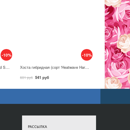
-10%
-10%
Хоста гибридная (сорт 'Wiggles and Squiggles')
Хоста гибридная (сорт 'Heatwave Harmony')
541 руб
601 руб
РАССЫЛКА