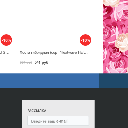
-10%
-10%
Хоста гибридная (сорт 'Wiggles and Squiggles')
Хоста гибридная (сорт 'Heatwave Harmony')
541 руб
601 руб
РАССЫЛКА