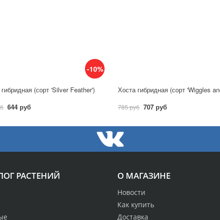
-10%
гибридная (сорт 'Silver Feather')
644 руб
707 руб
уб
785 руб
ЛОГ РАСТЕНИЙ
О МАГАЗИНЕ
Новости
Как купить
ые
Доставка