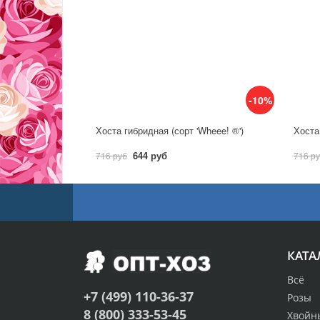
-10%
Хоста гибридная (сорт 'Wheee! ®')
Хоста 
644 руб
716 руб
716 р
КАТА
Всё
+7 (499) 110-36-37
Розы
8 (800) 333-53-45
Хвойн