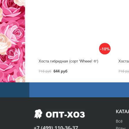
-10%
Хоста гибридная (сорт 'Wheee! ®')
Хоста 
644 руб
716 руб
716 р
КАТА
Всё
+7 (499) 110-36-37
Розы