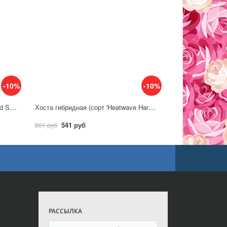
-10%
-10%
Хоста гибридная (сорт 'Wiggles and Squiggles')
Хоста гибридная (сорт 'Heatwave Harmony')
541 руб
601 руб
РАССЫЛКА