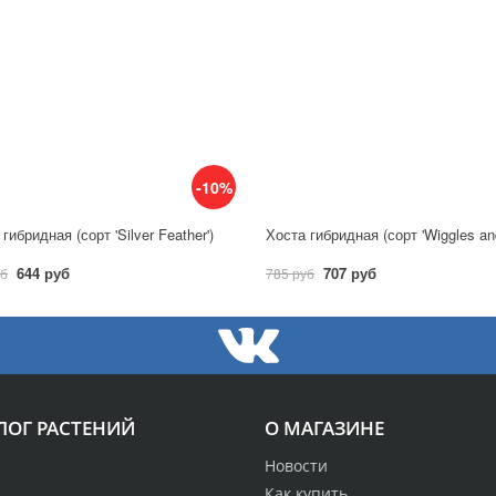
-10%
гибридная (сорт 'Silver Feather')
644 руб
707 руб
уб
785 руб
ЛОГ РАСТЕНИЙ
О МАГАЗИНЕ
Новости
Как купить