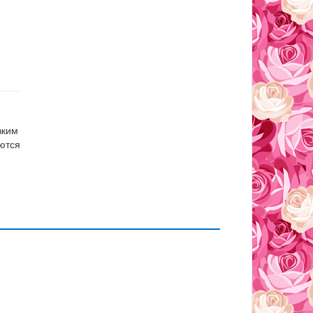
зким
аются