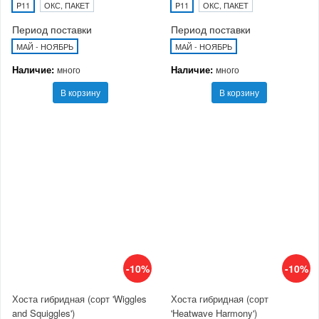
P11
ОКС, ПАКЕТ
P11
ОКС, ПАКЕТ
Период поставки
Период поставки
МАЙ - НОЯБРЬ
МАЙ - НОЯБРЬ
Наличие:
Наличие:
много
много
В корзину
В корзину
-10%
-10%
Хоста гибридная (сорт 'Wiggles
Хоста гибридная (сорт
and Squiggles')
'Heatwave Harmony')