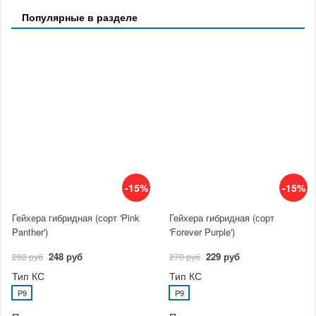
Популярные в разделе
-15%
-15%
Гейхера гибридная (сорт 'Pink
Гейхера гибридная (сорт
Panther')
'Forever Purple')
248 руб
229 руб
292 руб
270 руб
Тип КС
Тип КС
P9
P9