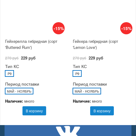
-15%
-15%
Гейхерелла гибридная (сорт
Гейхера гибридная (сорт
'Buttered Rum')
'Lemon Love')
229 руб
229 руб
270 руб
270 руб
Тип КС
Тип КС
P9
P9
Период поставки
Период поставки
МАЙ - НОЯБРЬ
МАЙ - НОЯБРЬ
Наличие:
Наличие:
много
много
В корзину
В корзину