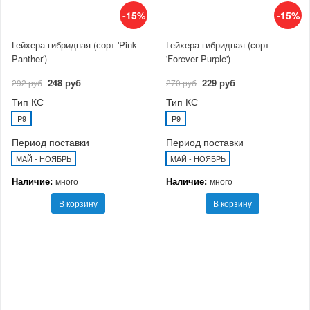
-15%
-15%
Гейхера гибридная (сорт 'Pink
Гейхера гибридная (сорт
Panther')
'Forever Purple')
248 руб
229 руб
292 руб
270 руб
Тип КС
Тип КС
P9
P9
Период поставки
Период поставки
МАЙ - НОЯБРЬ
МАЙ - НОЯБРЬ
Наличие:
Наличие:
много
много
В корзину
В корзину