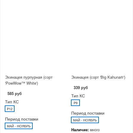
Эхинацея пурпурная (сорт
Эхинацея (сорт 'Big Kahuna®')
'PowWow™ White')
339 руб
585 руб
Тип КС
Тип КС
P9
P12
Период поставки
Период поставки
МАЙ - НОЯБРЬ
МАЙ - НОЯБРЬ
Наличие:
много