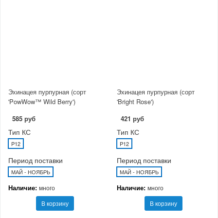
Эхинацея пурпурная (сорт
Эхинацея пурпурная (сорт
'PowWow™ Wild Berry')
'Bright Rose')
585 руб
421 руб
Тип КС
Тип КС
P12
P12
Период поставки
Период поставки
МАЙ - НОЯБРЬ
МАЙ - НОЯБРЬ
Наличие:
Наличие:
много
много
В корзину
В корзину