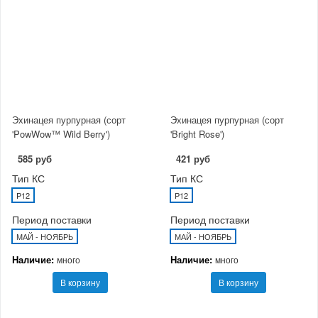
Эхинацея пурпурная (сорт
Эхинацея пурпурная (сорт
'PowWow™ Wild Berry')
'Bright Rose')
585 руб
421 руб
Тип КС
Тип КС
P12
P12
Период поставки
Период поставки
МАЙ - НОЯБРЬ
МАЙ - НОЯБРЬ
Наличие:
Наличие:
много
много
В корзину
В корзину