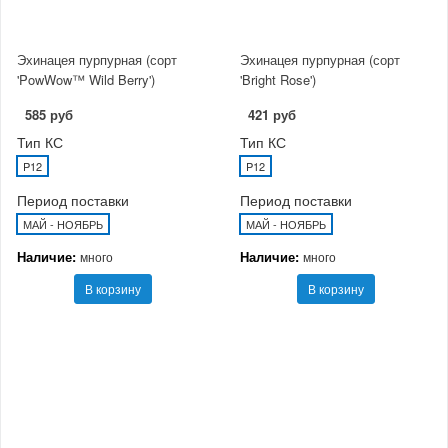
Эхинацея пурпурная (сорт
Эхинацея пурпурная (сорт
'PowWow™ Wild Berry')
'Bright Rose')
585 руб
421 руб
Тип КС
Тип КС
P12
P12
Период поставки
Период поставки
МАЙ - НОЯБРЬ
МАЙ - НОЯБРЬ
Наличие:
Наличие:
много
много
В корзину
В корзину