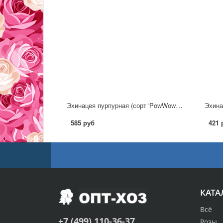
Эхинацея пурпурная (сорт 'PowWow™ Wild Berry')
Эхинац
585 руб
421 
КАТА
Всё
+7 (499) 110-36-37
Розы