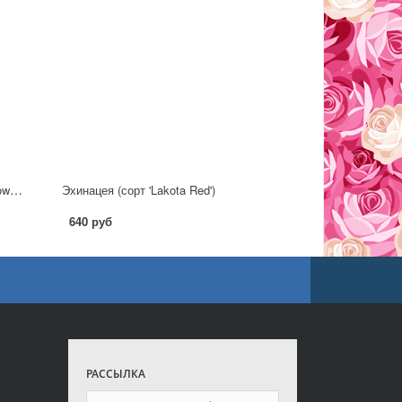
Эхинацея пурпурная (сорт 'PowWow™ White')
Эхинацея (сорт 'Lakota Red')
640 руб
РАССЫЛКА