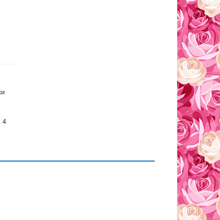
ки
 4