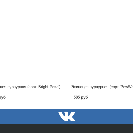
ея пурпурная (сорт 'Bright Rose')
руб
585 руб