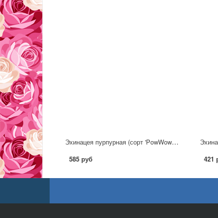
Эхинацея пурпурная (сорт 'PowWow™ Wild Berry')
Эхинац
585 руб
421 