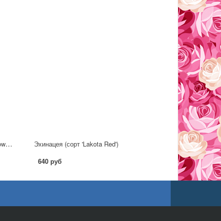
Эхинацея пурпурная (сорт 'PowWow™ White')
Эхинацея (сорт 'Lakota Red')
640 руб