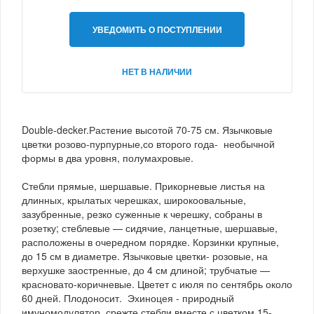
УВЕДОМИТЬ О ПОСТУПЛЕНИИ
НЕТ В НАЛИЧИИ
Double-decker.Растение высотой 70-75 см. Язычковые
цветки розово-пурпурные,со второго года- необычной
формы в два уровня, полумахровые.
Стебли прямые, шершавые. Прикорневые листья на
длинных, крылатых черешках, широкоовальные,
зазубренные, резко суженные к черешку, собраны в
розетку; стеблевые — сидячие, ланцетные, шершавые,
расположены в очередном порядке. Корзинки крупные,
до 15 см в диаметре. Язычковые цветки- розовые, на
верхушке заостренные, до 4 см длиной; трубчатые —
красновато-коричневые. Цветет с июля по сентябрь около
60 дней. Плодоносит. Эхиноцея - природный
имуномодулятор, срежте стебли вместе с цветком 15-