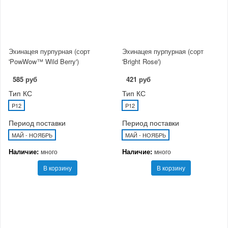
Эхинацея пурпурная (сорт
Эхинацея пурпурная (сорт
'PowWow™ Wild Berry')
'Bright Rose')
585 руб
421 руб
Тип КС
Тип КС
P12
P12
Период поставки
Период поставки
МАЙ - НОЯБРЬ
МАЙ - НОЯБРЬ
Наличие:
Наличие:
много
много
В корзину
В корзину