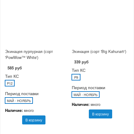
Эхинацея пурпурная (сорт
Эхинацея (сорт 'Big Kahuna®')
'PowWow™ White')
339 руб
585 руб
Тип КС
Тип КС
P9
P12
Период поставки
Период поставки
МАЙ - НОЯБРЬ
МАЙ - НОЯБРЬ
Наличие:
много
Наличие:
много
В корзину
В корзину