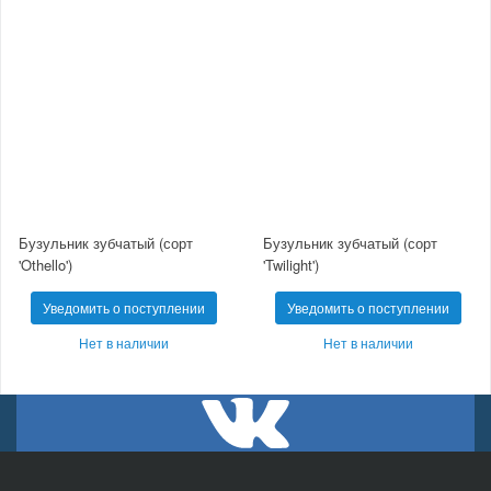
Бузульник зубчатый (сорт
Бузульник зубчатый (сорт
'Othello')
'Twilight')
Уведомить о поступлении
Уведомить о поступлении
Нет в наличии
Нет в наличии