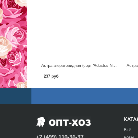
Астра агератовидная (сорт 'Adustus Nanus')
Астра 
237 руб
КАТА
Всё
+7 (499) 110-36-37
Розы