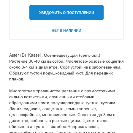
УВЕДОМИТЬ О ПОСТУПЛЕНИИ
НЕТ В НАЛИЧИИ
Aster (D) 'Kassel'. Осеннецветущая (сент.-окт.)
Растение 30-40 см высотой. Фиолетово-розовые соцветия
около 3-4 см в диаметре. Сорт устойчив к заболеваниям.
Образуют густой подушковидный куст. Для передних
планов.
Многолетнее травянистое растение с прямостоячими,
сильно ветвистыми, опушенными стеблями,
образующими почти полушаровидные густые кустики.
Листья сидячие, ланцетные, темно-зеленые,
цельнокрайные, многочисленные. Соцветия до 3 см в
диаметре, собраны в рыхлые щитки. Цветет очень
обильно в августе — октябре.Неприхотливое,
зимостойкое растение. Плохо растет в сухих и жарких