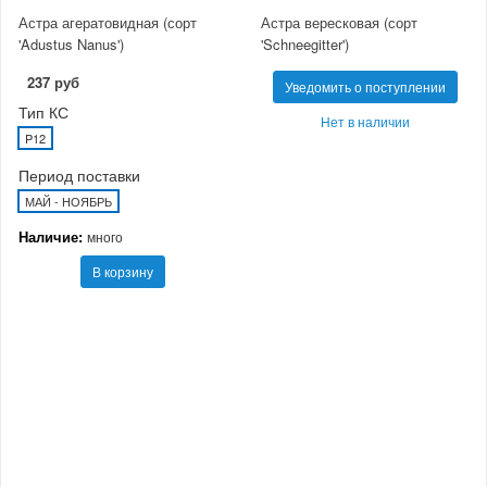
Астра агератовидная (сорт
Астра вересковая (сорт
'Adustus Nanus')
'Schneegitter')
237 руб
Уведомить о поступлении
Тип КС
Нет в наличии
P12
Период поставки
МАЙ - НОЯБРЬ
Наличие:
много
В корзину