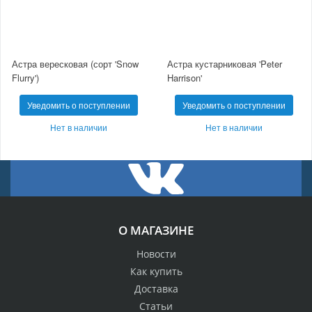
Астра вересковая (сорт 'Snow
Астра кустарниковая 'Peter
Flurry')
Harrison'
Уведомить о поступлении
Уведомить о поступлении
Нет в наличии
Нет в наличии
О МАГАЗИНЕ
Новости
Как купить
Доставка
Статьи