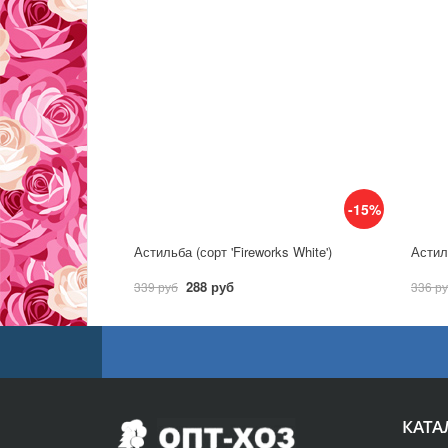
-15%
Астильба (сорт 'Fireworks White')
Астиль
288 руб
339 руб
336 р
КАТА