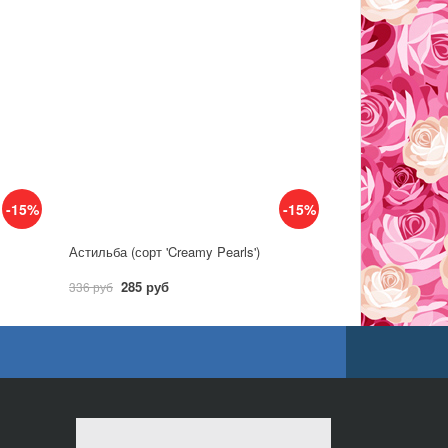
-15%
-15%
Астильба (сорт 'Creamy Pearls')
285 руб
336 руб