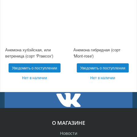
Анемона хубэйская, или
Анемона гибридная (сорт
ветреница (сорт 'Praecox')
'Mont-rose')
Уведомить о поступлении
Уведомить о поступлении
Нет в наличии
Нет в наличии
О МАГАЗИНЕ
Новости