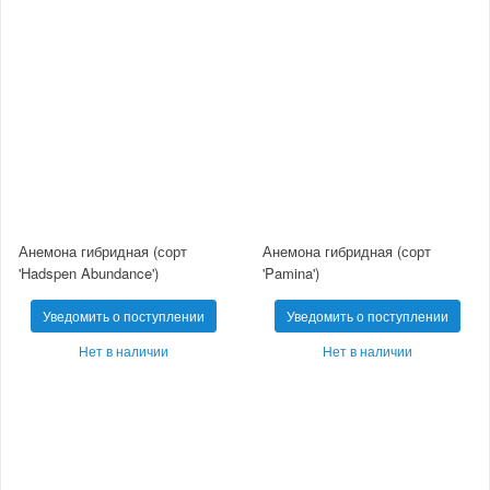
Анемона гибридная (сорт
Анемона гибридная (сорт
'Hadspen Abundance')
'Pamina')
Уведомить о поступлении
Уведомить о поступлении
Нет в наличии
Нет в наличии