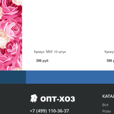
Крокус 'MIX' 10 штук
Крокус
398 руб
398 
КАТА
Всё
+7 (499) 110-36-37
Розы