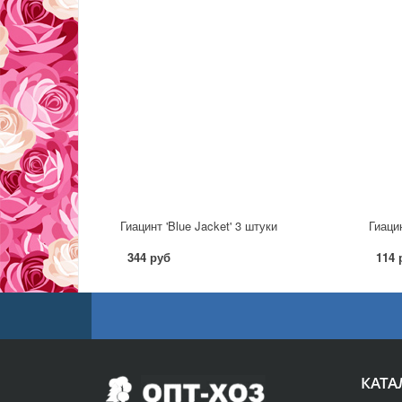
Гиацинт 'Blue Jacket' 3 штуки
Гиацин
344 руб
114 
КАТА