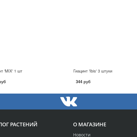
т 'MIX' 1 шт
Гиацинт 'Ibis' 3 штуки
руб
344 руб
ЛОГ РАСТЕНИЙ
О МАГАЗИНЕ
Новости