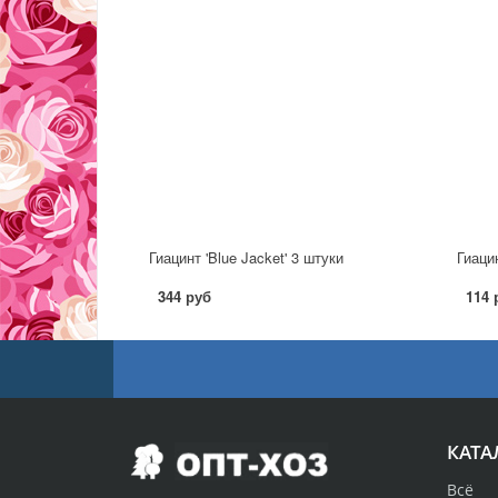
Гиацинт 'Blue Jacket' 3 штуки
Гиацин
344 руб
114 
КАТА
Всё