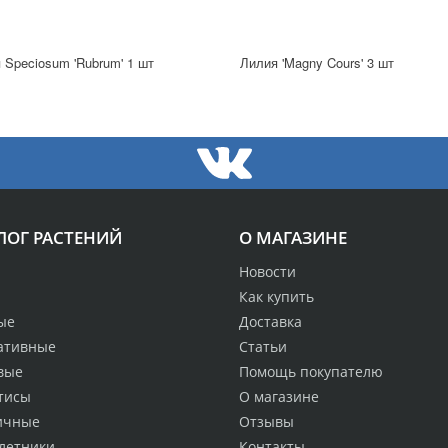
 Speciosum 'Rubrum' 1 шт
Лилия 'Magny Cours' 3 шт
ЛОГ РАСТЕНИЙ
О МАГАЗИНЕ
Новости
Как купить
ые
Доставка
ативные
Статьи
вые
Помощь покупателю
тисы
О магазине
ичные
Отзывы
летники
Контакты