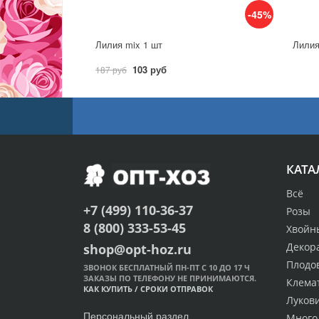
-45%
Лилия mix 1 шт
Лилия
103 руб
187 руб
КАТА
Всё
+7 (499) 110-36-37
Розы
8 (800) 333-53-45
Хвойн
Декор
shop@opt-hoz.ru
Плодо
ЗВОНОК БЕСПЛАТНЫЙ ПН-ПТ С 10 ДО 17 Ч
ЗАКАЗЫ ПО ТЕЛЕФОНУ НЕ ПРИНИМАЮТСЯ.
Клема
КАК КУПИТЬ
/
СРОКИ ОТПРАВОК
Луков
Персональный раздел
Много