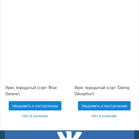
Ирис бородатый (сорт 'Blue
Ирис бородатый (сорт 'Daring
Serene')
Deception')
Уведомить о поступлении
Уведомить о поступлении
Нет в наличии
Нет в наличии