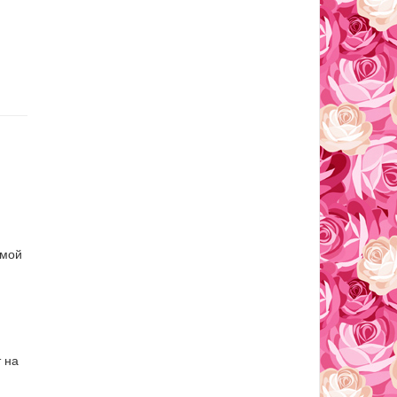
имой
т на