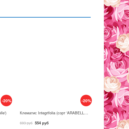
-20%
-20%
Клематис Integrifolia (сорт 'ARABELLA WHITE')
le')
554 руб
693 руб