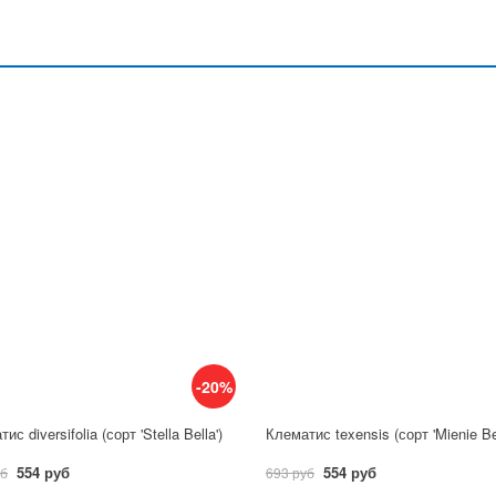
-20%
ис diversifolia (сорт 'Stella Bella')
Клематис texensis (сорт 'Mienie Bel
554 руб
554 руб
уб
693 руб