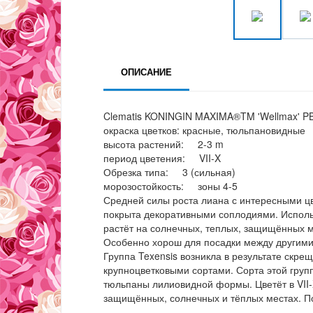
ОПИСАНИЕ
Clematis KONINGIN MAXIMA®TM 'Wellmax' P
окраска цветков: красные, тюльпановидные
высота растений: 2-3 m
период цветения: VII-X
Обрезка типа: 3 (сильная)
морозостойкость: зоны 4-5
Средней силы роста лиана с интересными цв
покрыта декоративными соплодиями. Использ
растёт на солнечных, теплых, защищённых м
Особенно хорош для посадки между другими
Группа Texensis возникла в результате скрещ
крупноцветковыми сортами. Сорта этой гру
тюльпаны лилиовидной формы. Цветёт в VII-X
защищённых, солнечных и тёплых местах. П