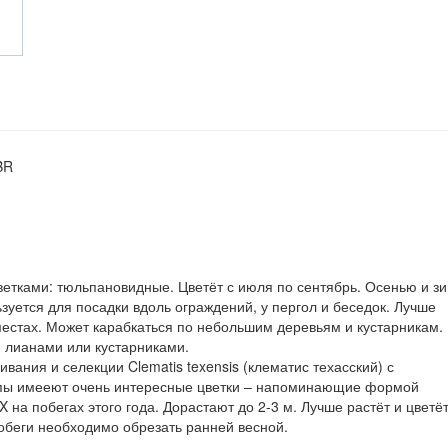
BR
етками: тюльпановидные. Цветёт с июля по сентябрь. Осенью и з
уется для посадки вдоль ограждений, у пергол и беседок. Лучше
естах. Может карабкаться по небольшим деревьям и кустарникам.
 лианами или кустарниками.
ивания и селекции Clematis texensis (клематис техасский) с
ппы имееют очень интересные цветки – напоминающие формой
 на побегах этого года. Дорастают до 2-3 м. Лучше растёт и цветё
обеги необходимо обрезать ранней весной.