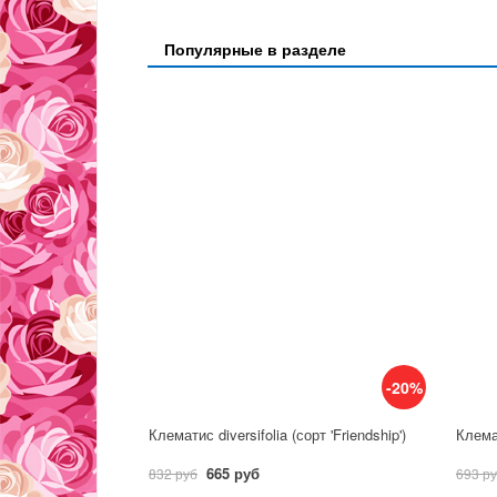
Популярные в разделе
-20%
Клематис diversifolia (сорт 'Friendship')
Клемат
665 руб
832 руб
693 р