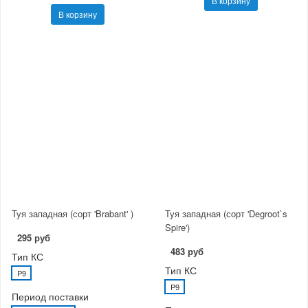
В корзину
В корзину
Туя западная (сорт 'Brabant' )
Туя западная (сорт 'Degroot`s
Spire')
295 руб
483 руб
Тип КС
Тип КС
P9
P9
Период поставки