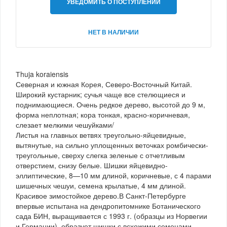
УВЕДОМИТЬ О ПОСТУПЛЕНИИ
НЕТ В НАЛИЧИИ
Тhuja koraiensis
Северная и южная Корея, Северо-Восточный Китай.
Широкий кустарник; сучья чаще все стелющиеся и
поднимающиеся. Очень редкое дерево, высотой до 9 м,
форма неплотная; кора тонкая, красно-коричневая,
слезает мелкими чешуйками/
Листья на главных ветвях треугольно-яйцевидные,
вытянутые, на сильно уплощенных веточках ромбически-
треугольные, сверху слегка зеленые с отчетливым
отверстием, снизу белые. Шишки яйцевидно-
эллиптические, 8—10 мм длиной, коричневые, с 4 парами
шишечных чешуи, семена крылатые, 4 мм длиной.
Красивое зимостойкое дерево.В Санкт-Петербурге
впервые испытана на дендропитомнике Ботанического
сада БИН, выращивается с 1993 г. (образцы из Норвегии
и Германии), образует шишки с всхожими семенами,