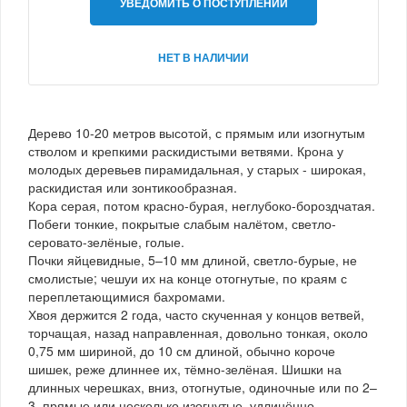
УВЕДОМИТЬ О ПОСТУПЛЕНИИ
НЕТ В НАЛИЧИИ
Дерево 10-20 метров высотой, с прямым или изогнутым
стволом и крепкими раскидистыми ветвями. Крона у
молодых деревьев пирамидальная, у старых - широкая,
раскидистая или зонтикообразная.
Кора серая, потом красно-бурая, неглубоко-бороздчатая.
Побеги тонкие, покрытые слабым налётом, светло-
серовато-зелёные, голые.
Почки яйцевидные, 5–10 мм длиной, светло-бурые, не
смолистые; чешуи их на конце отогнутые, по краям с
переплетающимися бахромами.
Хвоя держится 2 года, часто скученная у концов ветвей,
торчащая, назад направленная, довольно тонкая, около
0,75 мм шириной, до 10 см длиной, обычно короче
шишек, реже длиннее их, тёмно-зелёная. Шишки на
длинных черешках, вниз, отогнутые, одиночные или по 2–
3, прямые или несколько изогнутые, удлинённо-