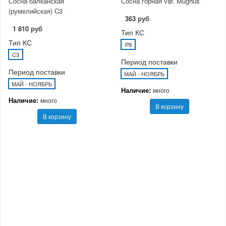
Сосна балканская
Сосна горная var. Mughus
(румелийская) C3
363 руб
1 810 руб
Тип КС
Тип КС
P9
C3
Период поставки
Период поставки
МАЙ - НОЯБРЬ
МАЙ - НОЯБРЬ
Наличие:
много
Наличие:
много
В корзину
В корзину