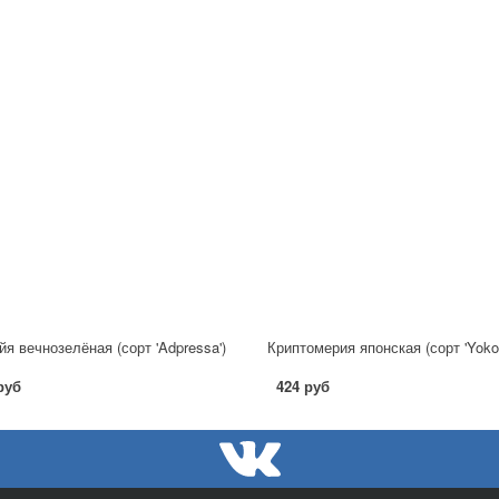
йя вечнозелёная (сорт 'Adpressa')
руб
424 руб