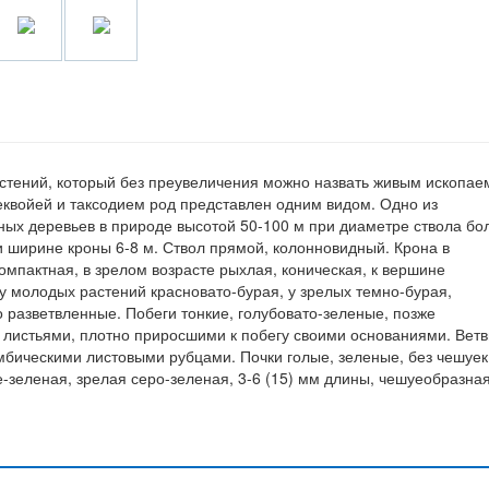
астений, который без преувеличения можно назвать живым ископае
квойей и таксодием род представлен одним видом. Одно из
ых деревьев в природе высотой 50-100 м при диаметре ствола бо
и ширине кроны 6-8 м. Ствол прямой, колонновидный. Крона в
омпактная, в зрелом возрасте рыхлая, коническая, к вершине
, у молодых растений красновато-бурая, у зрелых темно-бурая,
 разветвленные. Побеги тонкие, голубовато-зеленые, позже
листьями, плотно приросшими к побегу своими основаниями. Ветв
бическими листовыми рубцами. Почки голые, зеленые, без чешуек
зеленая, зрелая серо-зеленая, 3-6 (15) мм длины, чешуеобразная