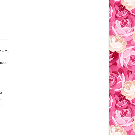
мым,
лее
и
.
.