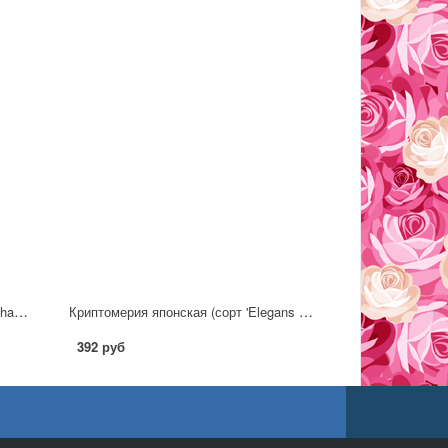
Криптомерия японская (сорт 'Yokohama')
Криптомерия японская (сорт 'Elegans Viridis')
392 руб