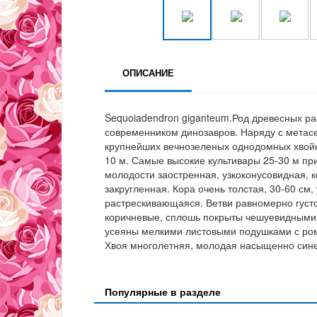
ОПИСАНИЕ
Sequoiadendron giganteum.Род древесных р
современником динозавров. Наряду с метасе
крупнейших вечнозеленых однодомных хвойн
10 м. Самые высокие культивары 25-30 м пр
молодости заостренная, узкоконусовидная, к
закругленная. Кора очень толстая, 30-60 см
растрескивающаяся. Ветви равномерно густо
коричневые, сплошь покрыты чешуевидными 
усеяны мелкими листовыми подушками с ром
Хвоя многолетняя, молодая насыщенно сине-
Популярные в разделе