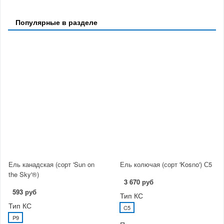
Популярные в разделе
Ель канадская (сорт 'Sun on
Ель колючая (сорт 'Kosno') С5
the Sky'®)
3 670 руб
593 руб
Тип КС
Тип КС
C5
P9