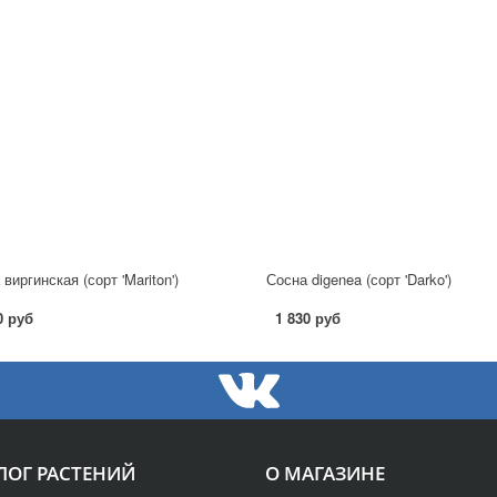
виргинская (сорт 'Mariton')
Сосна digenea (сорт 'Darko')
0 руб
1 830 руб
ЛОГ РАСТЕНИЙ
О МАГАЗИНЕ