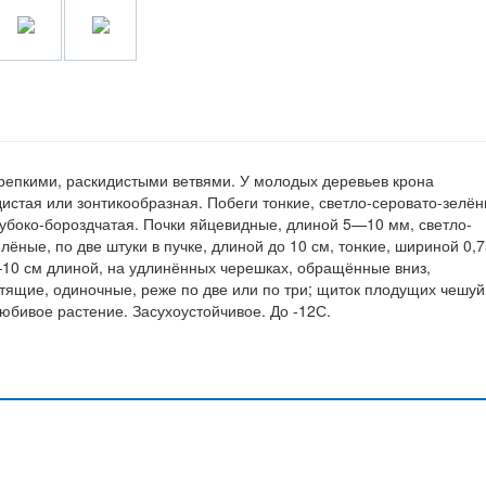
репкими, раскидистыми ветвями. У молодых деревьев крона
истая или зонтикообразная. Побеги тонкие, светло-серовато-зелён
лубоко-бороздчатая. Почки яйцевидные, длиной 5—10 мм, светло-
лёные, по две штуки в пучке, длиной до 10 см, тонкие, шириной 0,
—10 см длиной, на удлинённых черешках, обращённые вниз,
стящие, одиночные, реже по две или по три; щиток плодущих чешуй
бивое растение. Засухоустойчивое. До -12С.