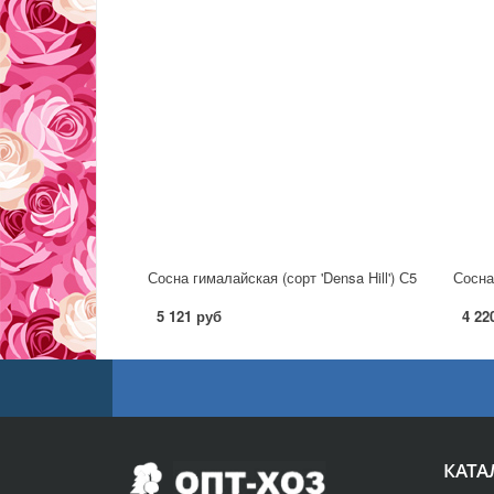
Сосна гималайская (сорт 'Densa Hill') С5
Сосна 
5 121 руб
4 22
КАТА