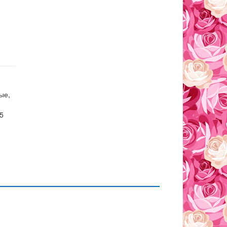
ые,
75