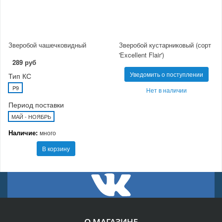
Зверобой чашечковидный
Зверобой кустарниковый (сорт
'Excellent Flair')
289 руб
Уведомить о поступлении
Тип КС
P9
Нет в наличии
Период поставки
МАЙ - НОЯБРЬ
Наличие:
много
В корзину
О МАГАЗИНЕ