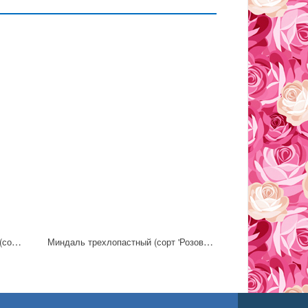
Вишня карликовая, или песчаная (сорт 'Depressa')
Миндаль трехлопастный (сорт 'Розовый шар')