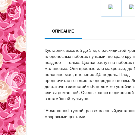
ОПИСАНИЕ
Кустарник высотой до 3 м, с раскидистой к
плодоносных побегах пучками, по краю круп
позднее — голые. Цветки растут на побегах 
малиновые. Они простые или махровые, до 1,
половине мая, в течение 2,5 недель. Плод — 
предпочитает свежие плодородные почвы. Лег
достаточно зимостойко.В целом же устойчив
сливы домашней. Очень красив в одиночной и
в штамбовой культуре.
'Rosenmund'-густой, разветвленный,кустарн
махровыми цветами.