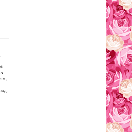
,
ой
но
ням,
род,