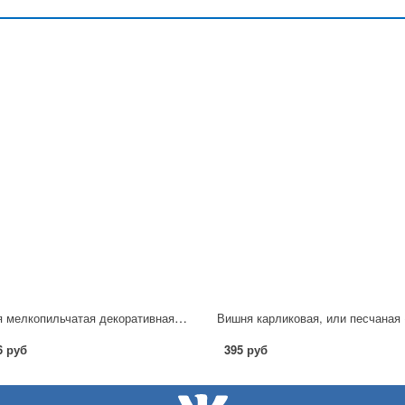
Вишня мелкопильчатая декоративная (сорт 'Kiku-shidare-zakura') С3
6 руб
395 руб