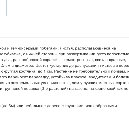
роной и темно-серыми побегами. Листья, располагающиеся на
нозубчатые, с нижней стороны при развертывании густо волосистые
по два, разнообразной окраски — темно-розовые, светло-красные,
5 см в диаметре. Цветет кустарник до распускания листьев в перв
округлая костянка, до 1 см. Растение не требовательно к почвам, 
ко переносит пересадку, устойчива к засухе, вредителям и болез
ость в экстремальных условиях выше, чем у лучших местных сортов
 групповой посадке (3-5 растений) на газоне, на фоне хвойных по
ик(до 3м) или небольшое дерево с крупными, чашеобразными