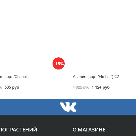
-15%
 (сорт 'Chanel')
Азалия (сорт 'Fireball') С2
535 руб
1 124 руб
уб
1 322 руб
ЛОГ РАСТЕНИЙ
О МАГАЗИНЕ