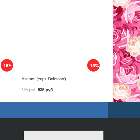
-15%
-15%
Азалия (сорт 'Doloroso')
535 руб
629 руб