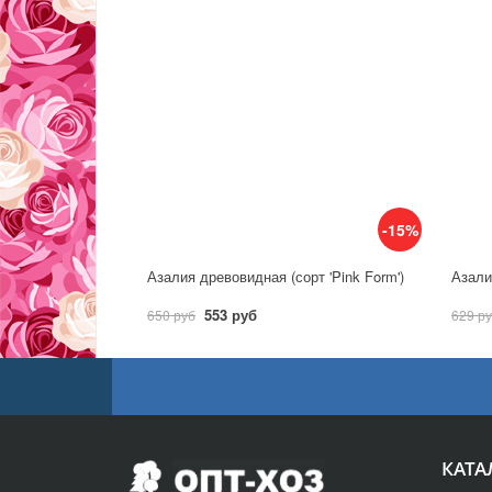
-15%
Азалия древовидная (сорт 'Pink Form')
Азалия
553 руб
650 руб
629 р
КАТА