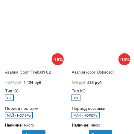
-15%
-15%
Азалия (сорт 'Fireball') С2
Азалия (сорт 'Doloroso')
1 124 руб
535 руб
1 322 руб
629 руб
Тип КС
Тип КС
C2
P9
Период поставки
Период поставки
МАЙ - НОЯБРЬ
МАЙ - НОЯБРЬ
Наличие:
Наличие:
много
много