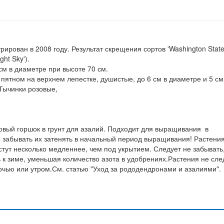
трирован в 2008 году. Результат скрещения сортов 'Washington Stat
ight Sky').
 см в диаметре при высоте 70 см.
пятном на верхнем лепестке, душистые, до 6 см в диаметре и 5 см
 Тычинки розовые,
ровый горшок в грунт для азалий. Подходит для выращивания в
е забывать их затенять в начальный период выращивания! Растения
тут несколько медленнее, чем под укрытием. Следует не забывать
ь к зиме, уменьшая количество азота в удобрениях.Растения не сле
очью или утром.См. статью "Уход за рододендронами и азалиями".