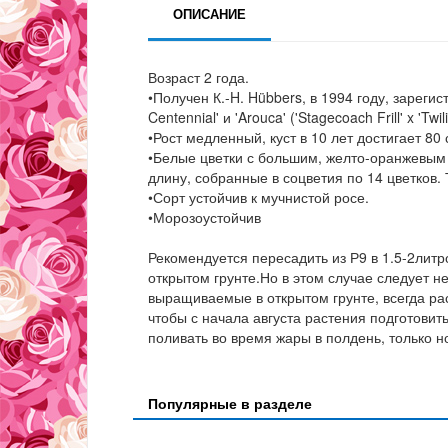
ОПИСАНИЕ
Возраст 2 года.
•Получен К.-H. Hübbers, в 1994 году, зарегис
Centennial' и 'Arouca' ('Stagecoach Frill' x 'Twil
•Рост медленный, куст в 10 лет достигает 80
•Белые цветки с большим, желто-оранжевым 
длину, собранные в соцветия по 14 цветков.
•Сорт устойчив к мучнистой росе.
•Морозоустойчив
Рекомендуется пересадить из Р9 в 1.5-2лит
открытом грунте.Но в этом случае следует н
выращиваемые в открытом грунте, всегда рас
чтобы с начала августа растения подготовит
поливать во время жары в полдень, только н
Популярные в разделе