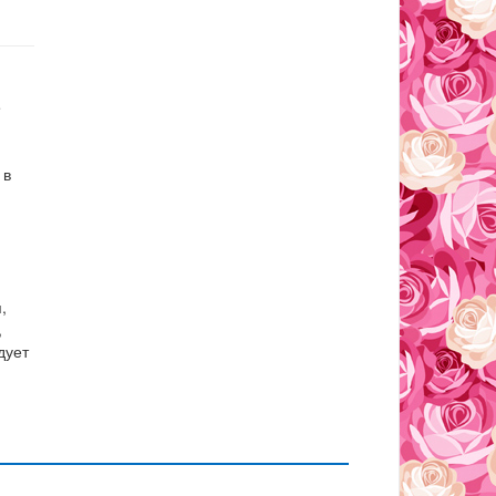
e
 в
,
,
дует