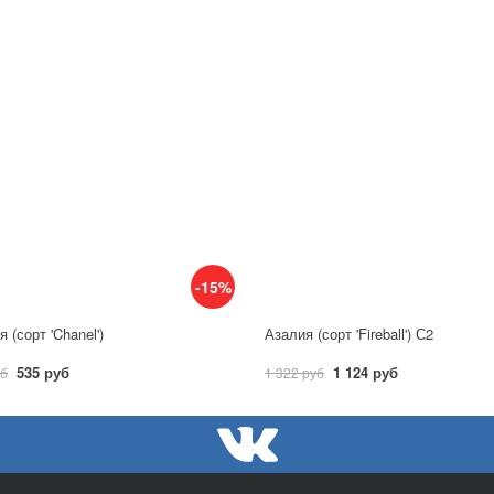
-15%
 (сорт 'Chanel')
Азалия (сорт 'Fireball') С2
535 руб
1 124 руб
уб
1 322 руб