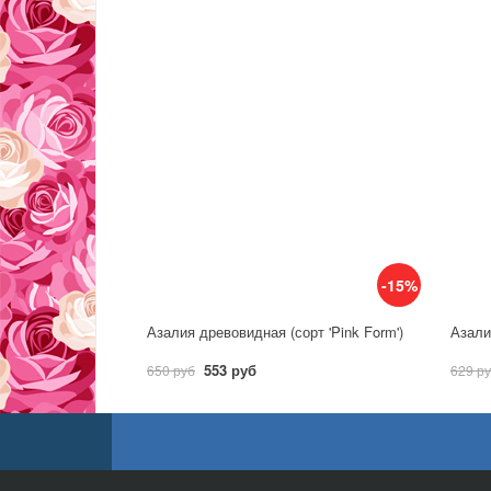
-15%
Азалия древовидная (сорт 'Pink Form')
Азалия
553 руб
650 руб
629 р