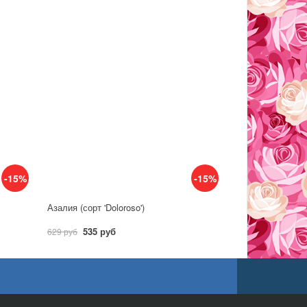
-15%
-15%
Азалия (сорт 'Doloroso')
535 руб
629 руб