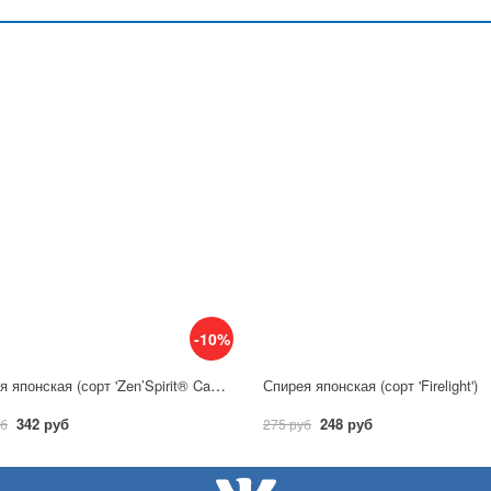
-10%
Спирея японская (сорт 'Zen’Spirit® Caramel')
Спирея японская (сорт 'Firelight')
342 руб
248 руб
уб
275 руб