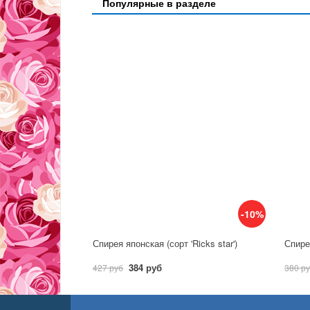
Популярные в разделе
-10%
Спирея японская (сорт 'Ricks star')
384 руб
427 руб
380 р