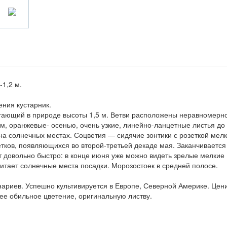
-1,2 м.
ния кустарник.
игающий в природе высоты 1,5 м. Ветви расположены неравномерно
м, оранжевые- осенью, очень узкие, линейно-ланцетные листья до
на солнечных местах. Соцветия — сидячие зонтики с розеткой мел
етков, появляющихся во второй-третьей декаде мая. Заканчивается
 довольно быстро: в конце июня уже можно видеть зрелые мелкие
читает солнечные места посадки. Морозостоек в средней полосе.
нариев. Успешно культивируется в Европе, Северной Америке. Цен
ее обильное цветение, оригинальную листву.