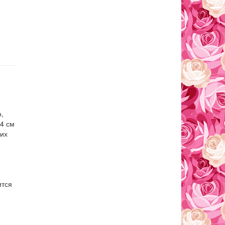
,
 4 см
ких
ится