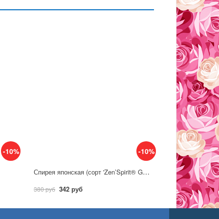
-10%
-10%
Спирея японская (сорт 'Zen’Spirit® GOLD')
342 руб
380 руб